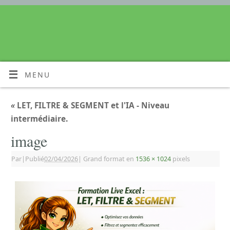
MENU
«
LET, FILTRE & SEGMENT et l'IA - Niveau
intermédiaire.
image
Par
|
Publié
02/04/2026
|
Grand format en
1536 × 1024
pixels