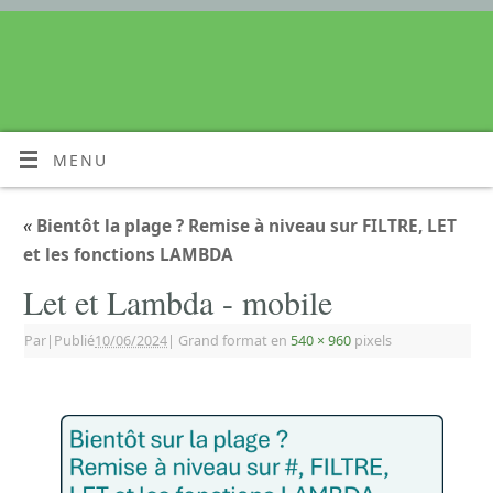
MENU
«
Bientôt la plage ? Remise à niveau sur FILTRE, LET
et les fonctions LAMBDA
Let et Lambda - mobile
Par
|
Publié
10/06/2024
|
Grand format en
540 × 960
pixels