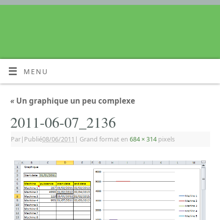
MENU
«
Un graphique un peu complexe
2011-06-07_2136
Par
|
Publié
08/06/2011
|
Grand format en
684 × 314
pixels