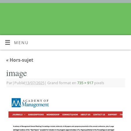
MENU
«
Hors-sujet
image
Par
|
Publié
13/07/2025
|
Grand format en
735 × 917
pixels