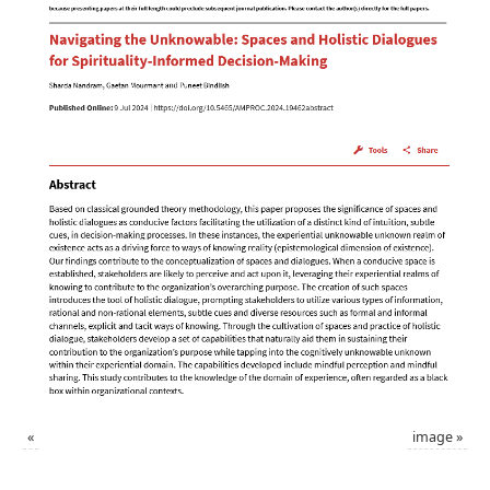
«
image
»