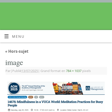
MENU
«
Hors-sujet
image
Par
|
Publié
13/07/2025
|
Grand format en
784 × 1037
pixels