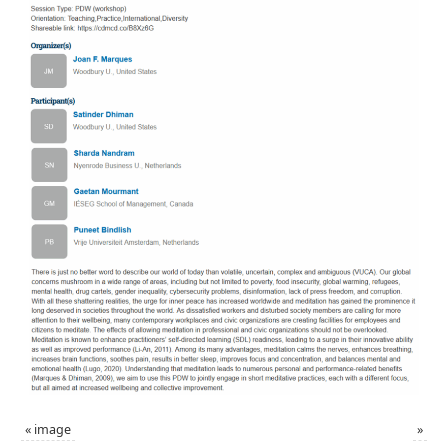
«
image
»