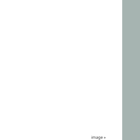
image
»