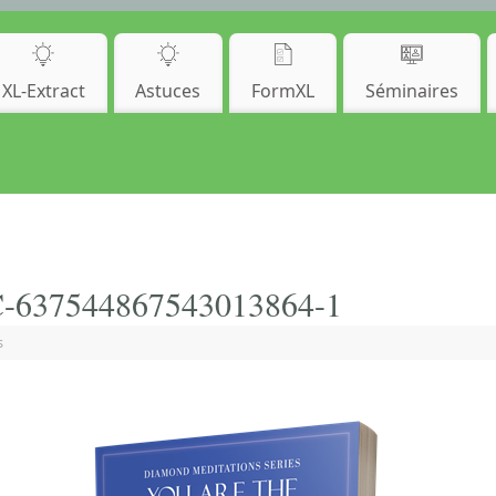
XL-Extract
Astuces
FormXL
Séminaires
-637544867543013864-1
s