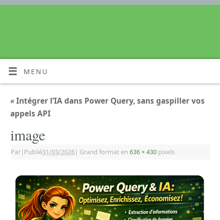
MENU
«
Intégrer l’IA dans Power Query, sans gaspiller vos
appels API
image
Par
|
Publié
31/03/2026
|
Grand format en
636 × 430
pixels