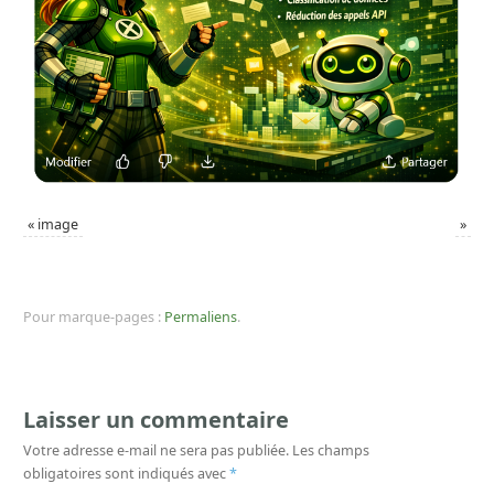
«
image
»
Pour marque-pages :
Permaliens
.
Laisser un commentaire
Votre adresse e-mail ne sera pas publiée.
Les champs
obligatoires sont indiqués avec
*