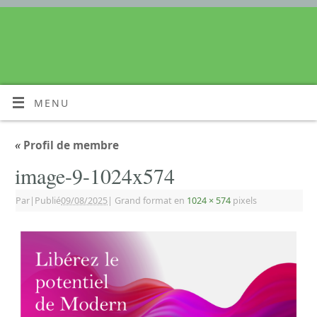
MENU
«
Profil de membre
image-9-1024x574
Par
|
Publié
09/08/2025
|
Grand format en
1024 × 574
pixels