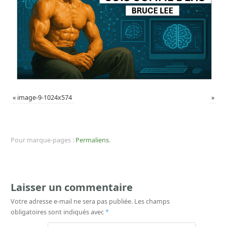
«
image-9-1024x574
»
Pour marque-pages :
Permaliens
.
Laisser un commentaire
Votre adresse e-mail ne sera pas publiée.
Les champs
obligatoires sont indiqués avec
*