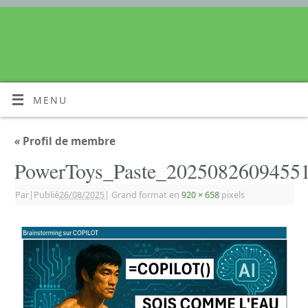
MENU
«
Profil de membre
PowerToys_Paste_2025082609455
Par
|
Publié
26/08/2025
|
Grand format en
920 × 658
pixels