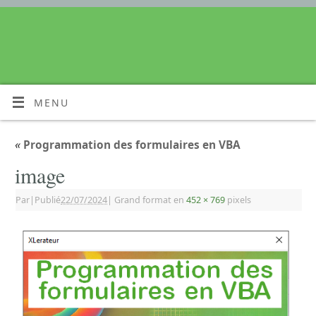
MENU
«
Programmation des formulaires en VBA
image
Par
|
Publié
22/07/2024
|
Grand format en
452 × 769
pixels