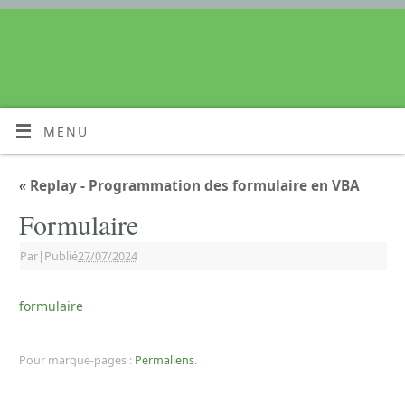
MENU
«
Replay - Programmation des formulaire en VBA
Formulaire
Par
|
Publié
27/07/2024
formulaire
Pour marque-pages :
Permaliens
.