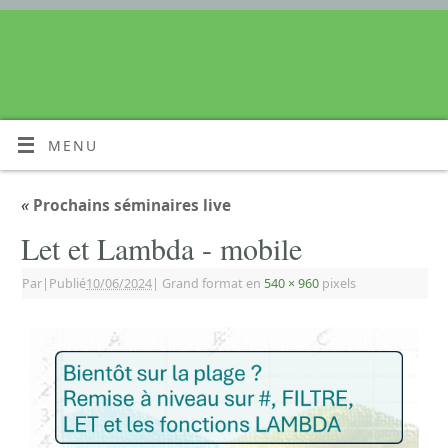
MENU
«
Prochains séminaires live
Let et Lambda - mobile
Par
|
Publié
10/06/2024
|
Grand format en
540 × 960
pixels