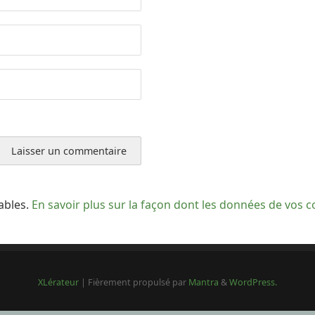
rables.
En savoir plus sur la façon dont les données de vos 
XLérateur
| Fièrement propulsé par
Mantra
&
WordPress.