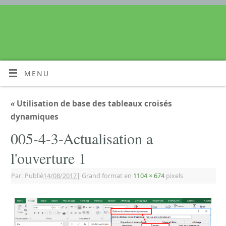
MENU
«
Utilisation de base des tableaux croisés
dynamiques
005-4-3-Actualisation a
l'ouverture 1
Par
|
Publié
14/08/2017
|
Grand format en
1104 × 674
pixels