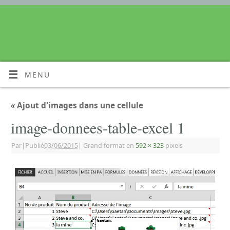
MENU
«
Ajout d'images dans une cellule
image-donnees-table-excel 1
Par
|
Publié
03/06/2015
|
Grand format en
592 × 323
pixels