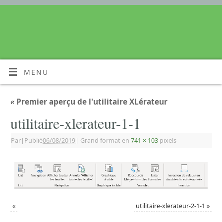
MENU
«
Premier aperçu de l'utilitaire XLérateur
utilitaire-xlerateur-1-1
Par
|
Publié
06/08/2019
|
Grand format en
741 × 103
pixels
«
utilitaire-xlerateur-2-1-1
»