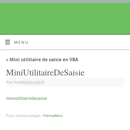
MENU
«
Mini utilitaire de saisie en VBA
MiniUtilitaireDeSaisie
Par
|
Publié
20/01/2019
miniutilitairedesaisie
Pour marque-pages :
Permaliens
.