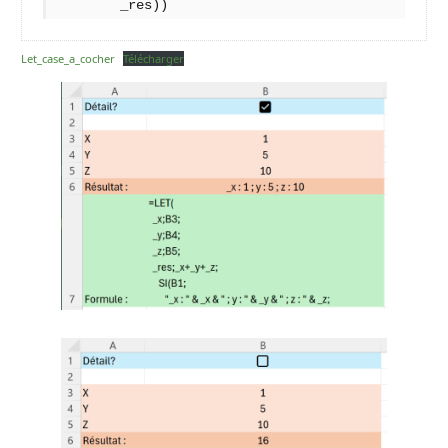
        _res))
Let_case_a_cocher
Télécharger