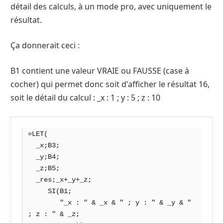
détail des calculs, à un mode pro, avec uniquement le
résultat.
Ça donnerait ceci :
B1 contient une valeur VRAIE ou FAUSSE (case à
cocher) qui permet donc soit d'afficher le résultat 16,
soit le détail du calcul : _x : 1 ; y : 5 ; z : 10
=LET(

  _x;B3;

  _y;B4;

  _z;B5;

  _res;_x+_y+_z;

     SI(B1;

        "_x : " & _x & " ; y : " & _y & " 
; z : " & _z;
