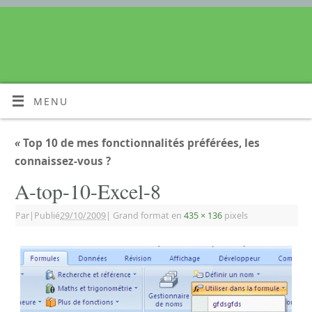
MENU
«
Top 10 de mes fonctionnalités préférées, les
connaissez-vous ?
A-top-10-Excel-8
Par
|
Publié
29/10/2009
|
Grand format en
435 × 136
pixels