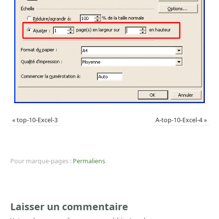
«
top-10-Excel-3
A-top-10-Excel-4
»
Pour marque-pages :
Permaliens
.
Laisser un commentaire