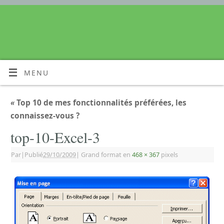
MENU
«
Top 10 de mes fonctionnalités préférées, les
connaissez-vous ?
top-10-Excel-3
Par
|
Publié
29/10/2009
|
Grand format en
468 × 367
pixels