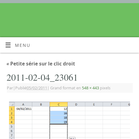
MENU
«
Petite série sur le clic droit
2011-02-04_23061
Par
|
Publié
05/02/2011
|
Grand format en
548 × 443
pixels