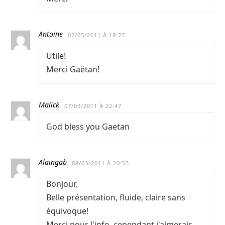
Antoine
02/03/2011 À 18:27
Utile!
Merci Gaëtan!
Malick
07/03/2011 À 22:47
God bless you Gaetan
Alaingab
08/03/2011 À 20:53
Bonjour,
Belle présentation, fluide, claire sans
équivoque!
Merci pour l'info, cependant j'aimerais