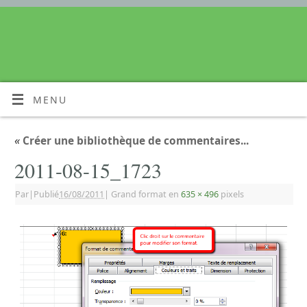
MENU
«
Créer une bibliothèque de commentaires...
2011-08-15_1723
Par
|
Publié
16/08/2011
|
Grand format en
635 × 496
pixels