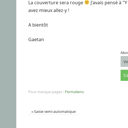
La couverture sera rouge
J'avais pensé à "Y
avez mieux allez-y !
A bientôt
Gaetan
Abon
Pour marque-pages :
Permaliens
.
«
Saisie semi-automatique