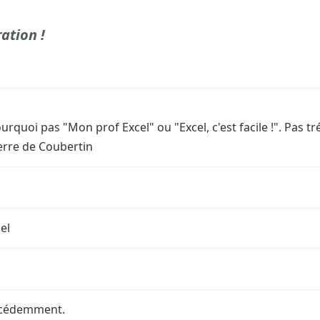
ation !
quoi pas "Mon prof Excel" ou "Excel, c'est facile !". Pas trés 
ierre de Coubertin
el
récédemment.