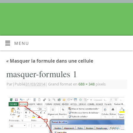
MENU
«
Masquer la formule dans une cellule
masquer-formules 1
Par
|
Publié
31/03/2014
|
Grand format en
688 × 348
pixels