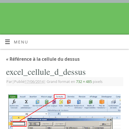
MENU
«
Référence à la cellule du dessus
excel_cellule_d_dessus
Par
|
Publié
17/06/2014
|
Grand format en
732 × 485
pixels