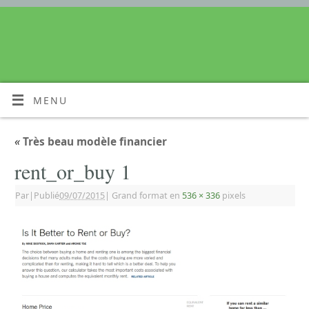
MENU
«
Très beau modèle financier
rent_or_buy 1
Par
|
Publié
09/07/2015
|
Grand format en
536 × 336
pixels