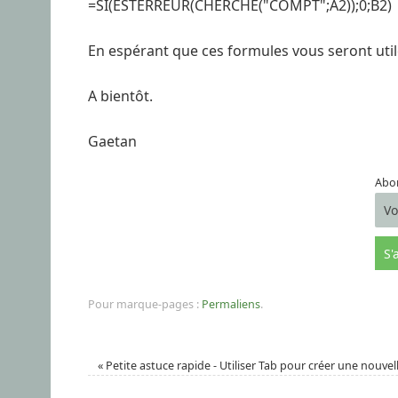
=SI(ESTERREUR(CHERCHE("COMPT";A2));0;B2)
En espérant que ces formules vous seront util
A bientôt.
Gaetan
Abon
Pour marque-pages :
Permaliens
.
«
Petite astuce rapide - Utiliser Tab pour créer une nouvel