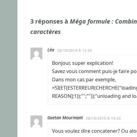
3 réponses à
Méga formule : Combine
caractères
Léa
28/10/2019 À 12:55
Bonjour, super explication!
Savez vous comment puis-je faire pou
Dans mon cas par exemple,
=SI(ET(ESTERREUR(CHERCHE("loading
REASON];1));"";""));"unloading and l
Gaetan Mourmant
28/10/2019 À 19:20
Vous voulez dire concatener? Ou alo