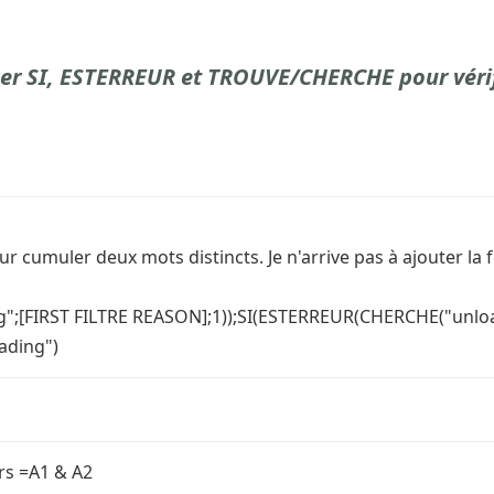
r SI, ESTERREUR et TROUVE/CHERCHE pour vérifi
r cumuler deux mots distincts. Je n'arrive pas à ajouter la 
";[FIRST FILTRE REASON];1));SI(ESTERREUR(CHERCHE("unloa
oading")
rs =A1 & A2