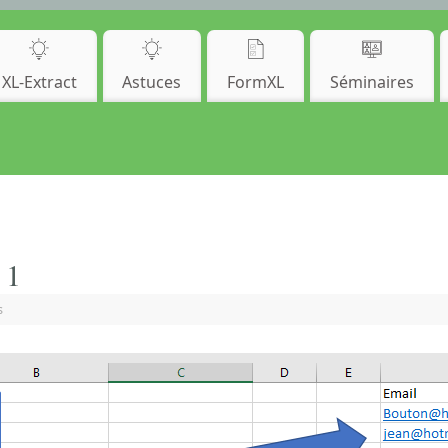
XL-Extract
Astuces
FormXL
Séminaires
 1
s