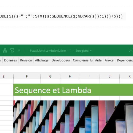
ODE(SI(s="";"";STXT(s;SEQUENCE(1;NBCAR(s));1)))+p)))