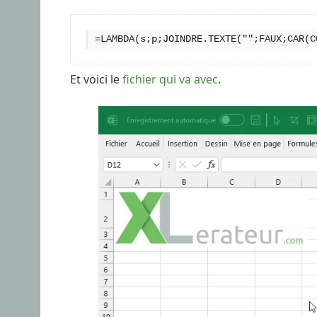
=LAMBDA(s;p;JOINDRE.TEXTE("";FAUX;CAR(C
Et voici le
fichier qui va avec
.