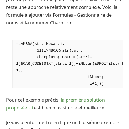
reste une approche relativement complexe. Voici la
formule à ajouter via Formules - Gestionnaire de
noms et la nommer Charplusn:
=LAMBDA(str;iNbcar;i;

         SI(i>NBCAR(str);str;

         Charplusn( GAUCHE(str;i-
1)&CAR(CODE(STXT(str;i;1))+iNbcar)&DROITE(str;NBC
i);

                               iNbcar;

                                i+1)))
Pour cet exemple précis,
la première solution
proposée ici
est bien plus simple et meilleure.
Je vais bientôt mettre en ligne un troisième exemple