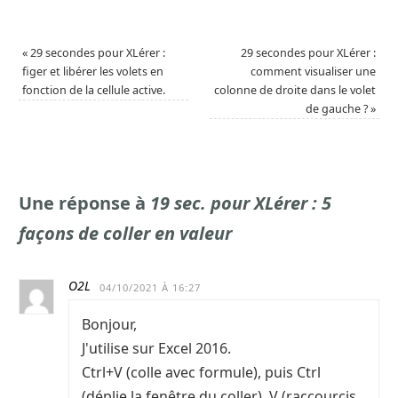
«
29 secondes pour XLérer :
29 secondes pour XLérer :
figer et libérer les volets en
comment visualiser une
fonction de la cellule active.
colonne de droite dans le volet
de gauche ?
»
Une réponse à
19 sec. pour XLérer : 5
façons de coller en valeur
O2L
04/10/2021 À 16:27
Bonjour,
J'utilise sur Excel 2016.
Ctrl+V (colle avec formule), puis Ctrl
(déplie la fenêtre du coller), V (raccourcis