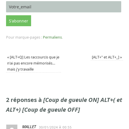
Pour marque-pages :
Permaliens
.
«
[ALT+Q] Les raccourcis que je
[ALT+" et ALT+_]
»
n'ai pas encore mémorisés…
mais j'y travaille
2 réponses à
[Coup de gueule ON] ALT+( et
ALT+) [Coup de gueule OFF]
MALLET
30/01/2024 À 00:55