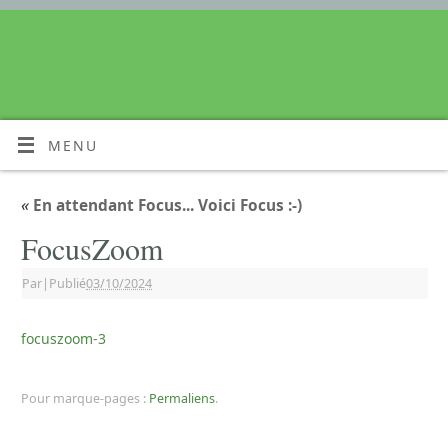
MENU
«
En attendant Focus... Voici Focus :-)
FocusZoom
Par
|
Publié
03/10/2024
focuszoom-3
Pour marque-pages :
Permaliens
.