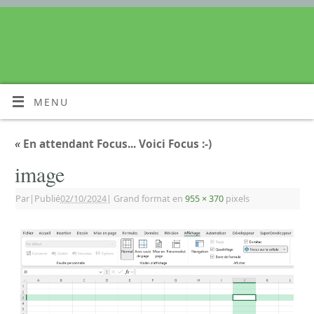
MENU
«
En attendant Focus... Voici Focus :-)
image
Par
|
Publié
02/10/2024
|
Grand format en
955 × 370
pixels