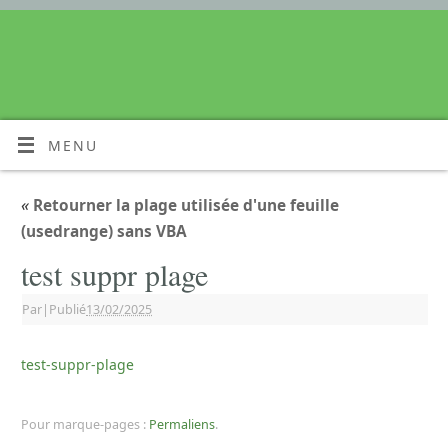
MENU
«
Retourner la plage utilisée d'une feuille
(usedrange) sans VBA
test suppr plage
Par
|
Publié
13/02/2025
test-suppr-plage
Pour marque-pages :
Permaliens
.