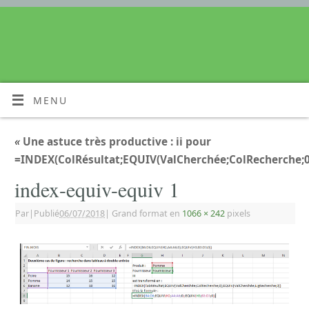
MENU
«
Une astuce très productive : ii pour
=INDEX(ColRésultat;EQUIV(ValCherchée;ColRecherche;0
index-equiv-equiv 1
Par
|
Publié
06/07/2018
|
Grand format en
1066 × 242
pixels