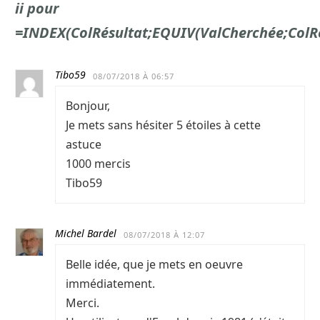
ii pour
=INDEX(ColRésultat;EQUIV(ValCherchée;ColR
Tibo59
08/07/2018 À 06:57
Bonjour,
Je mets sans hésiter 5 étoiles à cette
astuce
1000 mercis
Tibo59
Michel Bardel
08/07/2018 À 12:07
Belle idée, que je mets en oeuvre
immédiatement.
Merci.