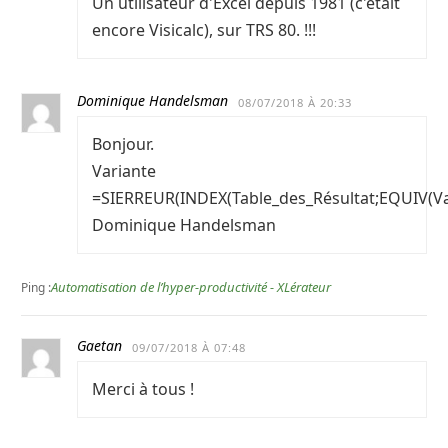
Un utilisateur d'Excel depuis 1981 (c'était
encore Visicalc), sur TRS 80. !!!
Dominique Handelsman
08/07/2018 À 20:33
Bonjour.
Variante
=SIERREUR(INDEX(Table_des_Résultat;EQUIV(Va
Dominique Handelsman
Automatisation de l’hyper-productivité - XLérateur
Ping :
Gaetan
09/07/2018 À 07:48
Merci à tous !