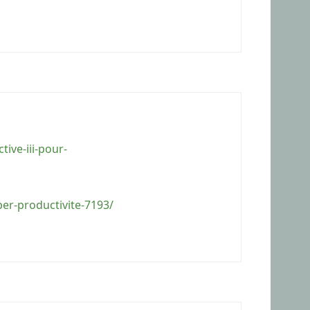
ive-iii-pour-
er-productivite-7193/