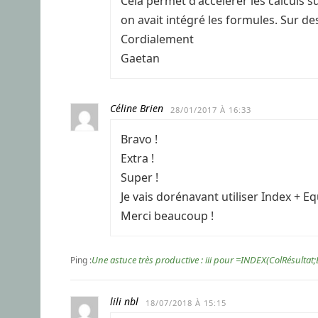
Cela permet d'accélérer les calculs su
on avait intégré les formules. Sur de
Cordialement
Gaetan
Céline Brien
28/01/2017 À 16:33
Bravo !
Extra !
Super !
Je vais dorénavant utiliser Index + Eq
Merci beaucoup !
Une astuce très productive : iii pour =INDEX(ColRésulta
Ping :
lili nbl
18/07/2018 À 15:15