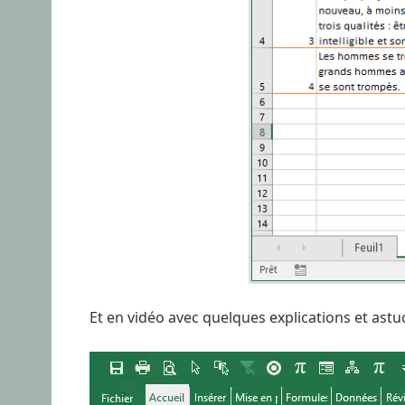
Et en vidéo avec quelques explications et ast
Lecteur
vidéo