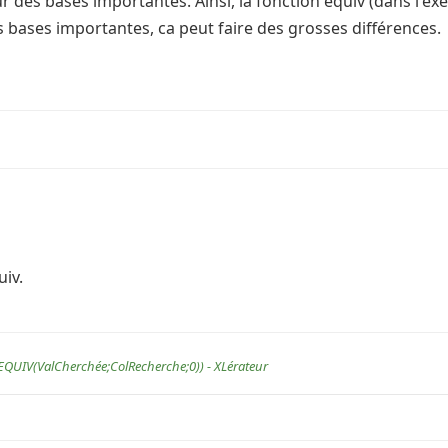
r des bases importantes. Ainsi, la fonction equiv (dans l'exem
s bases importantes, ca peut faire des grosses différences.
uiv.
t;EQUIV(ValCherchée;ColRecherche;0)) - XLérateur