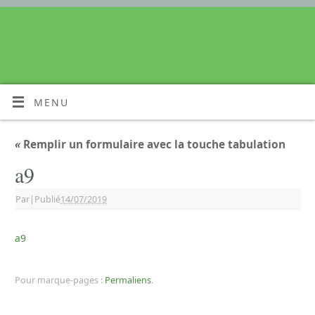
MENU
«
Remplir un formulaire avec la touche tabulation
a9
Par
|
Publié
14/07/2019
a9
Pour marque-pages :
Permaliens
.