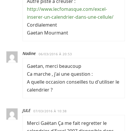
Autre piste à creuser :
http://www.lecfomasque.com/excel-
inserer-un-calendrier-dans-une-cellule/
Cordialement
Gaetan Mourmant
Nadine
06/03/2016 À 20:53
Gaetan, merci beaucoup
Ca marche , j'ai une question :
A quelle occasion conseilles tu d'utiliser le
calendrier ?
JULE
07/03/2016 À 10:38
Merci Gaëtan Ça me fait regretter le
calendrier d'Excel 2007 disponible dans