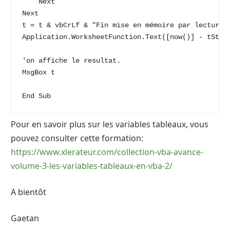
    Next

Next

t = t & vbCrLf & "Fin mise en mémoire par lecture d
Application.WorksheetFunction.Text([now()] - tStart
'on affiche le resultat.

MsgBox t

End Sub
Pour en savoir plus sur les variables tableaux, vous
pouvez consulter cette formation:
https://www.xlerateur.com/collection-vba-avance-
volume-3-les-variables-tableaux-en-vba-2/
A bientôt
Gaetan