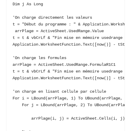
Dim j As Long

'On charge directement les valeurs

t = "Début du programme : " & Application.Worksheet
 arrPlage = ActiveSheet.UsedRange.Value

t = t & vbCrLf & "Fin mise en mémoire usedrange val
Application.WorksheetFunction.Text([now()] - tStart
'On charge les formules

arrPlage = ActiveSheet.UsedRange.FormulaR1C1

t = t & vbCrLf & "Fin mise en mémoire usedrange for
Application.WorksheetFunction.Text([now()] - tStart
'on charge en lisant cellule par cellule

For i = LBound(arrPlage, 1) To UBound(arrPlage, 1)

    For j = LBound(arrPlage, 2) To UBound(arrPlage,
        arrPlage(i, j) = ActiveSheet.Cells(i, j).Va