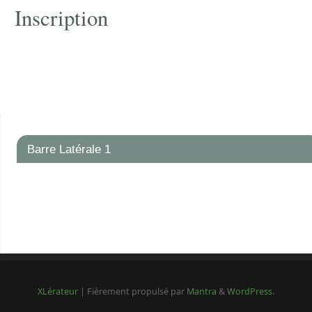
Inscription
Barre Latérale 1
XLérateur
| Fièrement propulsé par
Mantra
&
WordPress.