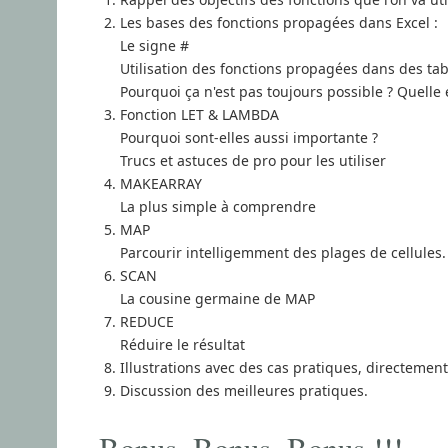
Les bases des fonctions propagées dans Excel :
Le signe #
Utilisation des fonctions propagées dans des tab
Pourquoi ça n'est pas toujours possible ? Quelle
Fonction LET & LAMBDA
Pourquoi sont-elles aussi importante ?
Trucs et astuces de pro pour les utiliser
MAKEARRAY
La plus simple à comprendre
MAP
Parcourir intelligemment des plages de cellules.
SCAN
La cousine germaine de MAP
REDUCE
Réduire le résultat
Illustrations avec des cas pratiques, directemen
Discussion des meilleures pratiques.