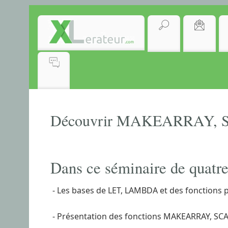
Découvrir MAKEARRAY, SCA
Dans ce séminaire de quatre
- Les bases de LET, LAMBDA et des fonctions
- Présentation des fonctions MAKEARRAY, SC