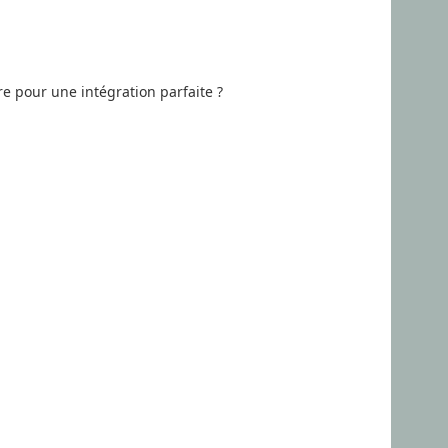
re pour une intégration parfaite ?