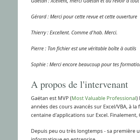
Gaetan : Xcellent, merci Gaetan et au revoir à tou
Gérard : Merci pour cette revue et cette ouverture
Thierry : Excellent. Comme d'hab. Merci.
Pierre : Ton fichier est une véritable boîte à outils
Sophie : Merci encore beaucoup pour tes formations,
A propos de l'intervenant
Gaëtan est MVP (
Most Valuable Professional
)
années des cours avancés sur Excel/VBA, à la f
centaine d'applications sur Excel. Finalement,
Depuis peu ou très longtemps - sa première uti
informatique en entreprise.