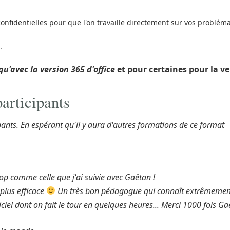
nfidentielles pour que l'on travaille directement sur vos probléma
.
qu'avec la version 365 d'office
et pour certaines pour la ve
articipants
pants. En espérant qu'il y aura d'autres formations de ce format
top comme celle que j'ai suivie avec Gaëtan !
 plus efficace
Un très bon pédagogue qui connaît extrêmement b
iciel dont on fait le tour en quelques heures... Merci 1000 fois Ga