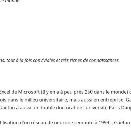
t le monde.
 tout à la fois conviviales et très riches de connaissances.
 Excel de Microsoft (Il y en a à peu près 250 dans le monde
ois dans le milieu universitaire, mais aussi en entreprise. 
 Gaëtan a aussi un double doctorat de l'université Paris Dau
lisation d'un réseau de neurone remonte à 1999 -, Gaëtan exp