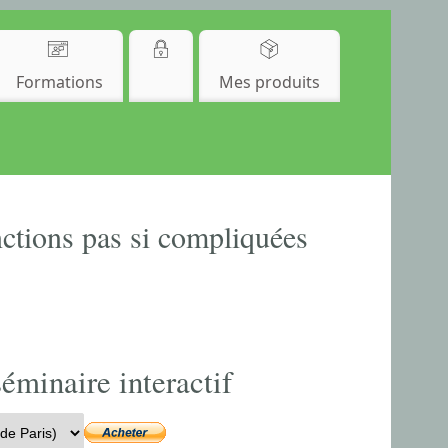
Formations
Mes produits
ons pas si compliquées
éminaire interactif