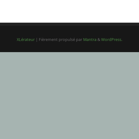
XLérateur
| Fièrement propulsé par
Mantra
&
WordPress.