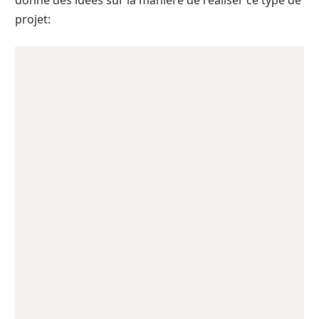
donne des idées sur la manière de réaliser ce type de
projet: