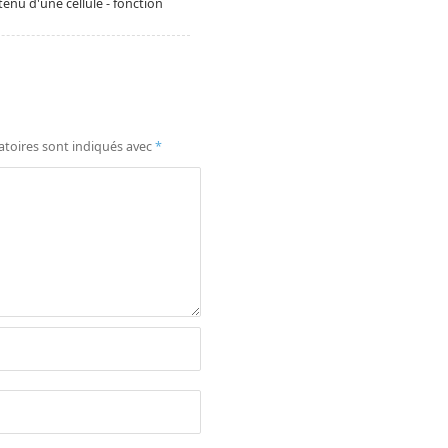
enu d'une cellule - fonction
atoires sont indiqués avec
*