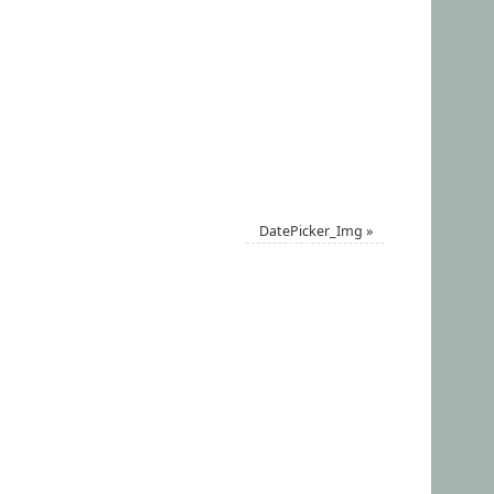
DatePicker_Img
»