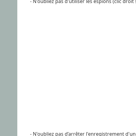
- N'oubliez pas d'utiliser les espions (clic droi
- N'oubliez pas d’arrêter l'enregistrement d'