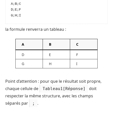
A;B;C
D;E;F
G;H;I
la formule renverra un tableau :
A
B
C
D
E
F
G
H
I
Point d’attention : pour que le résultat soit propre,
chaque cellule de
doit
Tableau1[Réponse]
respecter la même structure, avec les champs
séparés par
.
;